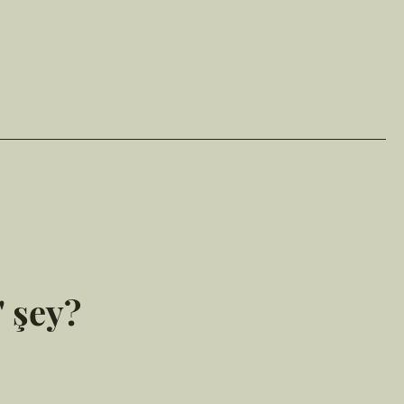
' şey?