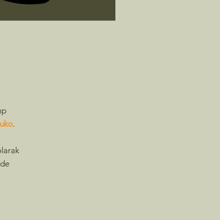
ıp
uko
.
olarak
 de