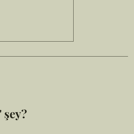
' şey?