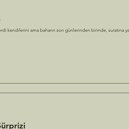
a
zlerdi kendilerini ama baharın son günlerinden birinde, suratına
ürprizi